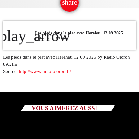
share
email
QUI SOMMES NOUS ?
CONTACT
play_arrow
Les pieds dans le plat avec Herehau 12 09 2025
Radio Oloron 89.2fm
ADHÉRER OU SOUTENIR
Les pieds dans le plat avec Herehau 12 09 2025 by Radio Oloron
89.2fm
Source:
http://www.radio-oloron.fr/
Archives
juillet 2026
octobre 2025
VOUS AIMEREZ AUSSI
septembre 2025
août 2025