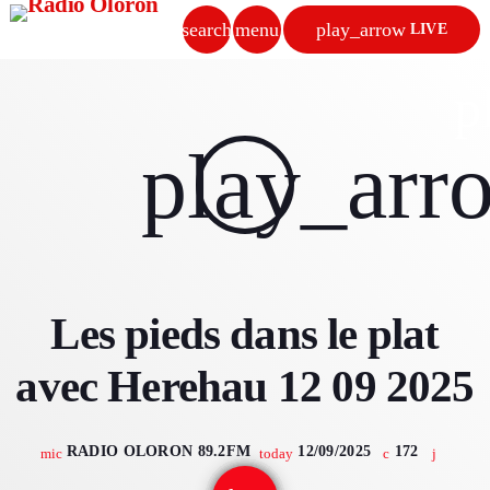
search
menu
play_arrow
LIVE
close
p
play_arrow
play_arr
RADIO OLORON
ACCUEIL
Les pieds dans le plat
PROGRAMMES & ÉMISSIONS
avec Herehau 12 09 2025
TITRES DIFFUSÉS
PODCASTS
RADIO OLORON 89.2FM
12/09/2025
172
mic
today
ACTUALITÉS