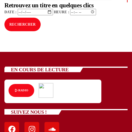
Retrouvez un titre en quelques clics
DATE :
HEURE :
Catégories
Non catégorisé
Sports
ÉMISSIONS À VENIR
EN COURS DE LECTURE
play_arrow
RADIO
SUIVEZ NOUS !