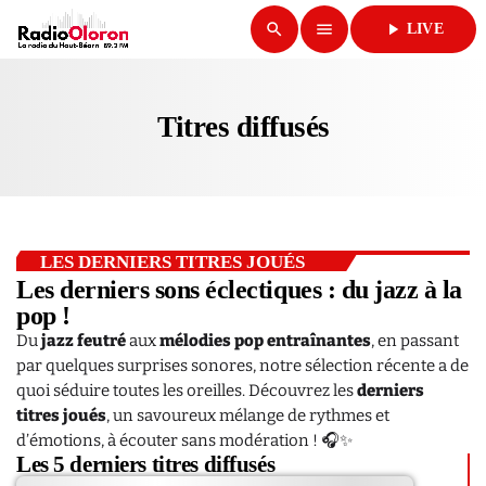
search
menu
play_arrow
LIVE
close
Titres diffusés
play_arrow
RADIO OLORON
LES DERNIERS TITRES JOUÉS
ACCUEIL
Les derniers sons éclectiques : du jazz à la
pop !
PROGRAMMES & ÉMISSIONS
Du
jazz feutré
aux
mélodies pop entraînantes
, en passant
par quelques surprises sonores, notre sélection récente a de
TITRES DIFFUSÉS
quoi séduire toutes les oreilles. Découvrez les
derniers
titres joués
, un savoureux mélange de rythmes et
PODCASTS
d’émotions, à écouter sans modération ! 🎧✨
Les 5 derniers titres diffusés
ACTUALITÉS