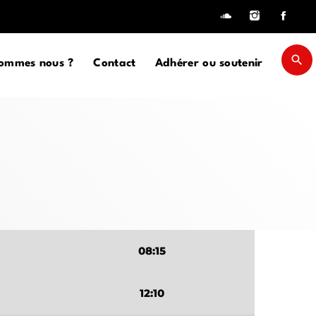
search
sommes nous ?
Contact
Adhérer ou soutenir
close
keyboard_arrow_down
D
D SIDEBAR
IZONTAL
SONRY
08:15
ves
SIDEBAR
EBAR
12:10