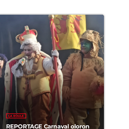
Musicales
0
Musicales
0
ÇA ROULE
REPORTAGE Carnaval oloron