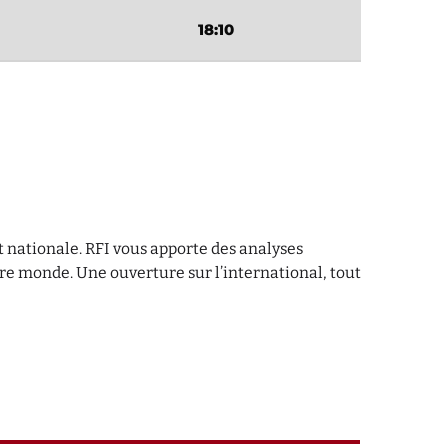
18:10
025
ories
et nationale. RFI vous apporte des analyses
sé
re monde. Une ouverture sur l’international, tout
 À VENIR
en
0