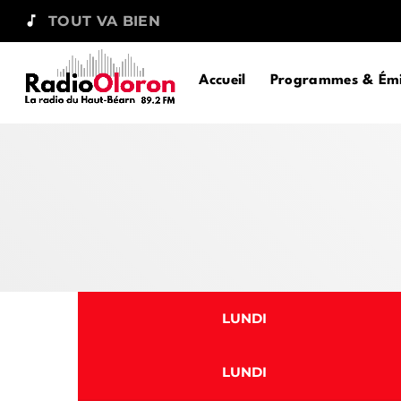
music_note
TOUT VA BIEN
Accueil
Programmes & Émi
LUNDI
LUNDI