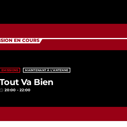
SSION EN COURS
EMISSIONS
MAINTENANT À L’ANTENNE
Tout Va Bien
20:00 - 22:00
ccess_time