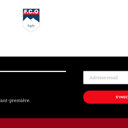
S'INS
vant-première.