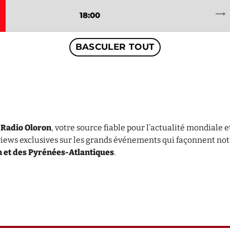
octobre 2025
trending_flat
18:00
septembre 2
BASCULER TOUT
août 2025
Catég
r
Radio Oloron
, votre source fiable pour l’actualité mondiale 
Non catégori
rviews exclusives sur les grands événements qui façonnent not
Sports
 et des Pyrénées-Atlantiques
.
ÉMISSIONS
Tout Va Bi
20:00 - 22:0