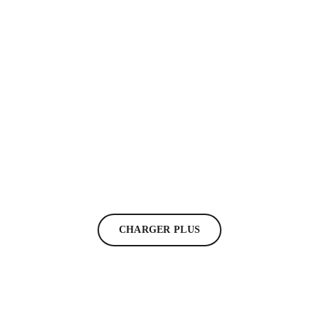
LET THERE BE ROCK
Let There Be Rock (224) du 20 01 2025 Encore un
peu de Blues
today
25/02/2025
39
CHARGER PLUS