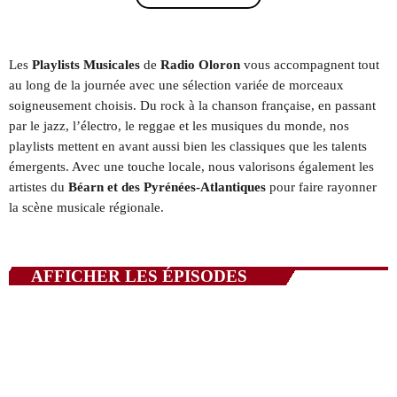
QUI SOMMES NOUS ?
Les
Playlists Musicales
de
Radio Oloron
vous accompagnent tout
CONTACT
au long de la journée avec une sélection variée de morceaux
soigneusement choisis. Du rock à la chanson française, en passant
ADHÉRER OU SOUTENIR
par le jazz, l’électro, le reggae et les musiques du monde, nos
playlists mettent en avant aussi bien les classiques que les talents
émergents. Avec une touche locale, nous valorisons également les
artistes du
Béarn et des Pyrénées-Atlantiques
pour faire rayonner
la scène musicale régionale.
Archives
juillet 2026
AFFICHER LES ÉPISODES
octobre 2025
septembre 2025
août 2025