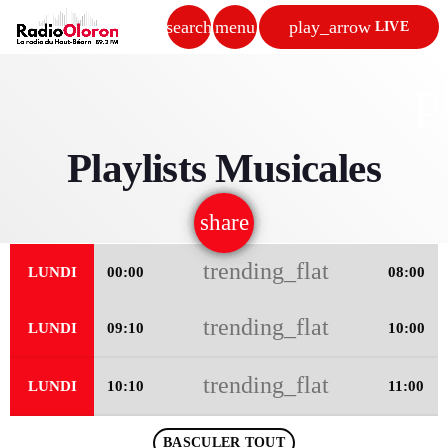
search
menu
play_arrow
LIVE
close
p
play_arrow
RADIO OLORON
Playlists Musicales
share
email
94
ACCUEIL
trending_flat
LUNDI
00:00
08:00
PROGRAMMES & ÉMISSIONS
trending_flat
LUNDI
09:10
10:00
TITRES DIFFUSÉS
trending_flat
LUNDI
10:10
11:00
PODCASTS
ACTUALITÉS
BASCULER TOUT