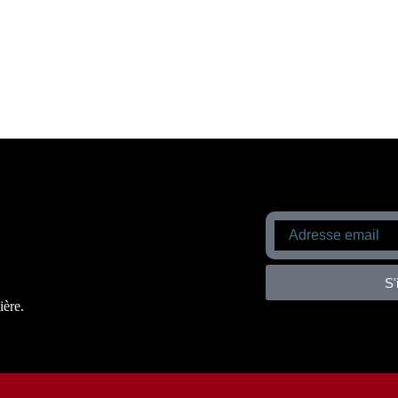
S'
ière.