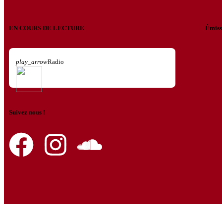
EN COURS DE LECTURE
Émiss
play_arrow
Radio
Suivez nous !