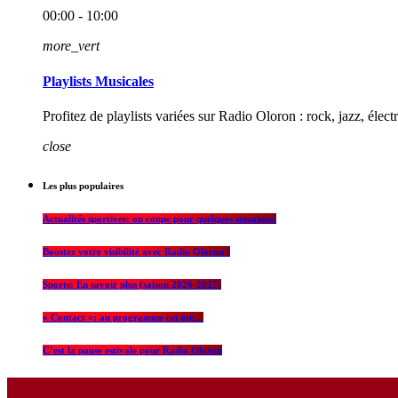
00:00 - 10:00
more_vert
Playlists Musicales
Profitez de playlists variées sur Radio Oloron : rock, jazz, élec
close
Les plus populaires
Actualités sportives: on coupe pour quelques semaines!
Boostez votre visibilité avec Radio Oloron !
Sports: En savoir plus (saison 2026-2027)
« Contact »: au programme cet été…
C’est la pause estivale pour Radio Oloron