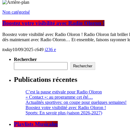
Non catégorisé
Boostez votre visibilité avec Radio Oloron !
Boostez votre visibilité avec Radio Oloron ! Radio Oloron fait brille
dès maintenant avec Radio Oloron… Et ensemble, faisons rayonner 
today
10/09/2025
649
236
Rechercher
Rechercher
Publications récentes
C’est la pause estivale pour Radio Oloron
« Contact »: au programme cet été…
Actualités sportives: on coupe pour quelques semaines!
Boostez votre visibilité avec Radio Oloron !
Sports: En savoir plus (saison 2026-2027)
Playlists Musicales