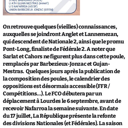
Catégories
On retrouve quelques (vieilles) connaissances,
Non catégorisé
auxquelles se joindront Anglet et Lannemezan,
Sports
qui descendent de Nationale 2, ainsi que le promu
Pont-Long, finaliste de Fédérale 2. A noter que
Sarlat et Cahors ne figurent plus dans cette poule,
ÉMISSIONS À VENIR
remplacés par Barbezieux-Jonzac et Gujan-
Mestras. Quelques jours après la publication de
la composition des poules, le calendrier des
oppositions est désormais accessible (FFR /
Compétitions…). Le FCO débutera par un
déplacement à Lourdes le 6 septembre, avant de
recevoir Nafarroa la semaine suivante. En date
du 17 juillet, La République présente la refonte
des divisions Nationales (et Fédérales). La saison