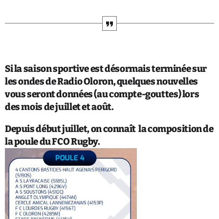
QUI SOMMES NOUS ?
CONTACT
ADHÉRER OU SOUTENIR
Si la saison sportive est désormais terminée sur
les ondes de Radio Oloron, quelques nouvelles
vous seront données (au compte-gouttes) lors
des mois de juillet et août.
Archives
Depuis début juillet, o
n connaît la composition de
la poule du FCO Rugby.
juillet 2026
octobre 2025
septembre 2025
août 2025