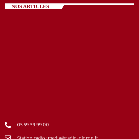
NOS ARTICLES
05 59 39 99 00
Station radio : media@radio-oloron.fr