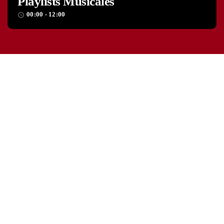
Playlists Musicales
00:00 - 12:00
access_time