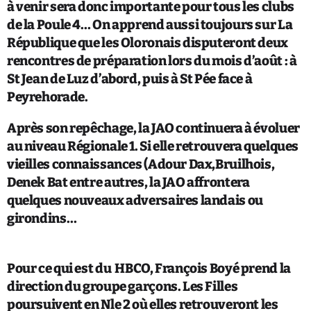
à venir sera donc importante pour tous les clubs
de la Poule 4… On apprend aussi toujours sur La
République que les Oloronais disputeront deux
rencontres de préparation lors du mois d’août : à
St Jean de Luz d’abord, puis à St Pée face à
Peyrehorade.
Après son repêchage, la JAO continuera à évoluer
au niveau Régionale 1. Si elle retrouvera quelques
vieilles connaissances (Adour Dax,Bruilhois,
Denek Bat entre autres, la JAO affrontera
quelques nouveaux adversaires landais ou
girondins…
Pour ce qui est du HBCO,
François Boyé prend la
direction du groupe garçons. Les Filles
poursuivent en Nle 2 où elles retrouveront les