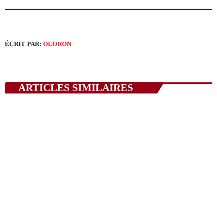
ÉCRIT PAR:
OLORON
ARTICLES SIMILAIRES
SPORTS
Sports: En savoir plus (saison 2026-2027)