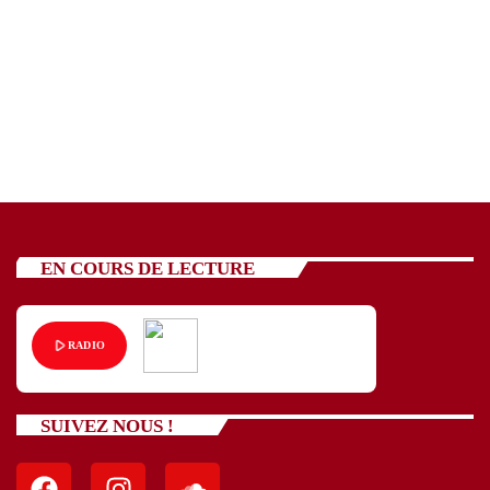
EN COURS DE LECTURE
play_arrow
RADIO
SUIVEZ NOUS !