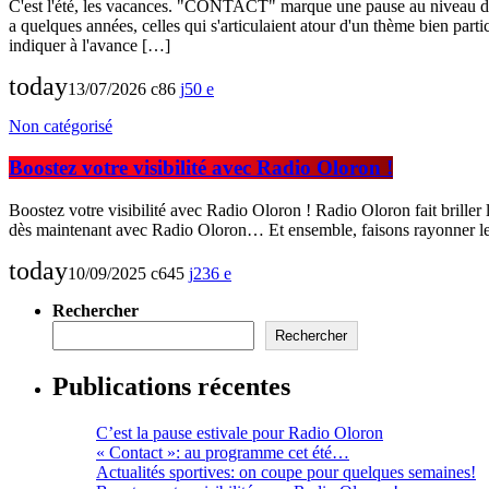
C'est l'été, les vacances. "CONTACT" marque une pause au niveau des 
a quelques années, celles qui s'articulaient atour d'un thème bien p
indiquer à l'avance […]
today
13/07/2026
86
50
Non catégorisé
Boostez votre visibilité avec Radio Oloron !
Boostez votre visibilité avec Radio Oloron ! Radio Oloron fait brille
dès maintenant avec Radio Oloron… Et ensemble, faisons rayonner 
today
10/09/2025
645
236
Rechercher
Rechercher
Publications récentes
C’est la pause estivale pour Radio Oloron
« Contact »: au programme cet été…
Actualités sportives: on coupe pour quelques semaines!