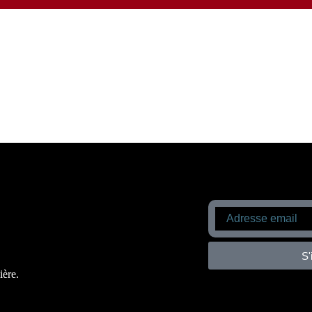
S'
ière.