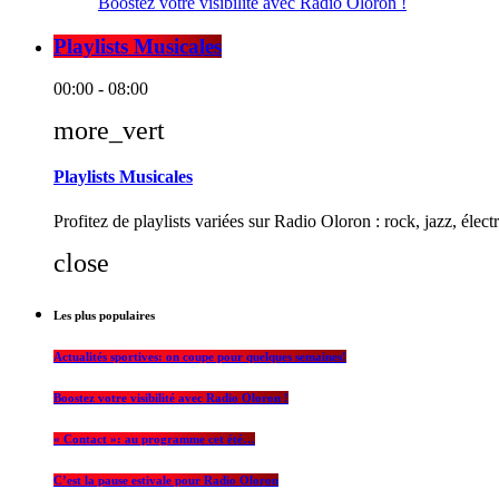
Boostez votre visibilité avec Radio Oloron !
Playlists Musicales
00:00 - 08:00
more_vert
Playlists Musicales
Profitez de playlists variées sur Radio Oloron : rock, jazz, élec
close
Les plus populaires
Actualités sportives: on coupe pour quelques semaines!
Boostez votre visibilité avec Radio Oloron !
« Contact »: au programme cet été…
C’est la pause estivale pour Radio Oloron