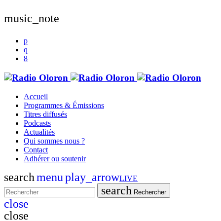
music_note
Accueil
Programmes & Émissions
Titres diffusés
Podcasts
Actualités
Qui sommes nous ?
Contact
Adhérer ou soutenir
search
menu
play_arrow
LIVE
search
Rechercher
close
close