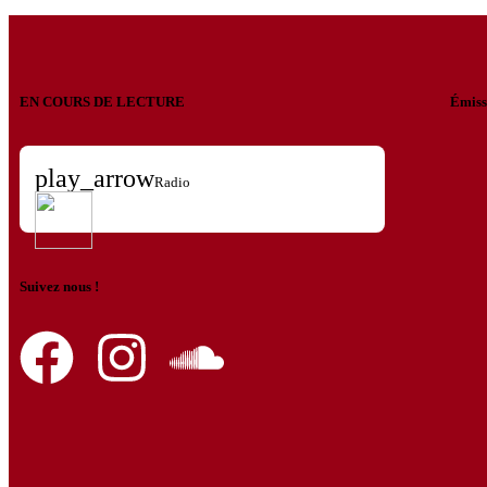
EN COURS DE LECTURE
Émiss
play_arrow
Radio
Suivez nous !