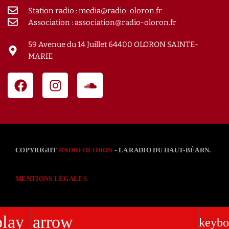
Station radio : media@radio-oloron.fr
Association : association@radio-oloron.fr
59 Avenue du 14 Juillet 64400 OLORON SAINTE-
MARIE
COPYRIGHT
RADIO OLORON
- LA RADIO DU HAUT-BÉARN.
MENTIONS LÉGALES
play_arrow
keybo