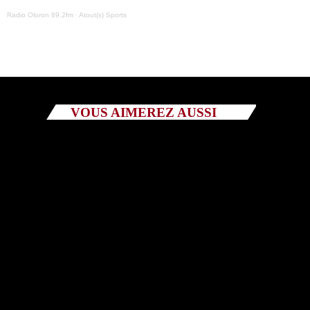
Radio Oloron 89.2fm
·
Atout(s) Sports
Catégories
Non catégorisé
Sports
VOUS AIMEREZ AUSSI
ÉMISSIONS À VENIR
EMISSIONS
Tout Va Bien