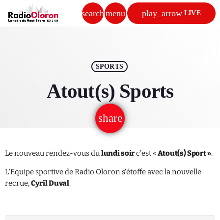
search
menu
play_arrow
LIVE
close
p
play_arrow
RADIO OLORON
SPORTS
Atout(s) Sports
share
email
ACCUEIL
PROGRAMMES & ÉMISSIONS
Le nouveau rendez-vous du
lundi soir
c’est «
Atout(s) Sport »
.
TITRES DIFFUSÉS
L’Equipe sportive de Radio Oloron s’étoffe avec la nouvelle
recrue,
Cyril Duval
.
PODCASTS
ACTUALITÉS