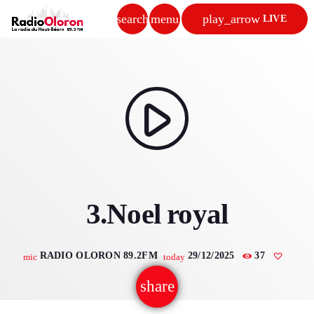
search
menu
play_arrow
LIVE
close
play_arrow
RADIO OLORON
play_arrow
ACCUEIL
3.Noel royal
PROGRAMMES & ÉMISSIONS
TITRES DIFFUSÉS
RADIO OLORON 89.2FM
29/12/2025
37
mic
today
PODCASTS
share
email
ACTUALITÉS