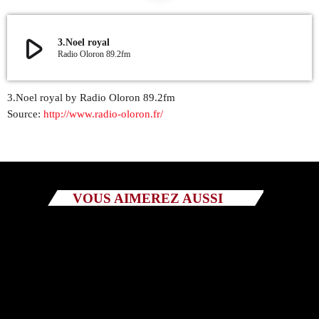
QUI SOMMES NOUS ?
play_arrow
3.Noel royal
Radio Oloron 89.2fm
CONTACT
ADHÉRER OU SOUTENIR
3.Noel royal by Radio Oloron 89.2fm
Source:
http://www.radio-oloron.fr/
Archives
VOUS AIMEREZ AUSSI
juillet 2026
octobre 2025
septembre 2025
août 2025