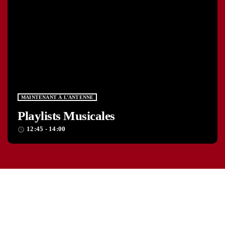
MAINTENANT À L’ANTENNE
Playlists Musicales
12:45 - 14:00
access_time