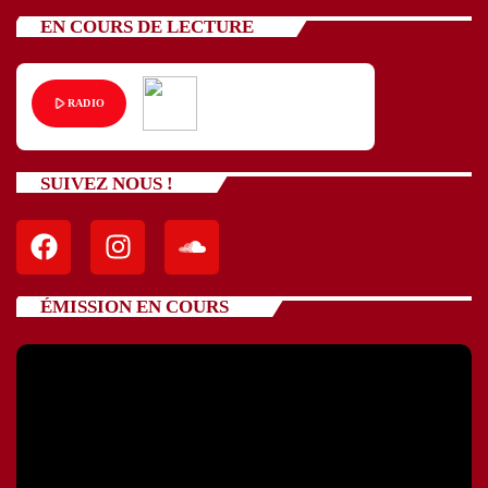
EN COURS DE LECTURE
play_arrow
RADIO
SUIVEZ NOUS !
ÉMISSION EN COURS