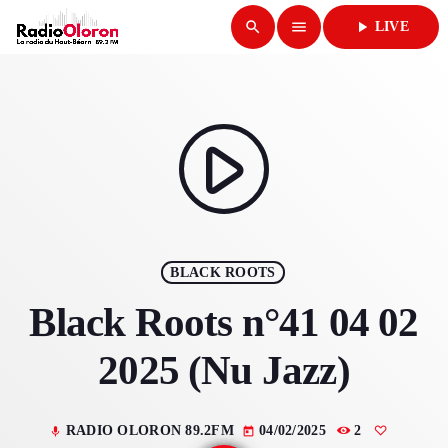
search
menu
play_arrow
LIVE
close
play_arrow
RADIO OLORON
play_arrow
ACCUEIL
BLACK ROOTS
PROGRAMMES & ÉMISSIONS
Black Roots n°41 04 02
TITRES DIFFUSÉS
2025 (Nu Jazz)
PODCASTS
RADIO OLORON 89.2FM
04/02/2025
2
mic
today
ACTUALITÉS