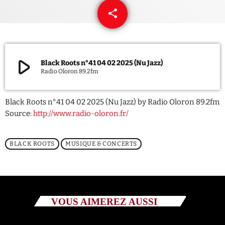
share
email
QUI SOMMES NOUS ?
CONTACT
play_arrow
Black Roots n°41 04 02 2025 (Nu Jazz)
ADHÉRER OU SOUTENIR
Radio Oloron 89.2fm
Black Roots n°41 04 02 2025 (Nu Jazz) by Radio Oloron 89.2fm
Source:
http://www.radio-oloron.fr/
Archives
BLACK ROOTS
MUSIQUE & CONCERTS
juillet 2026
octobre 2025
septembre 2025
VOUS AIMEREZ AUSSI