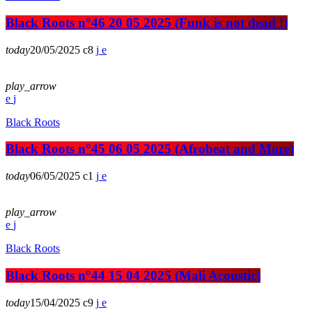
Black Roots n°46 20 05 2025 (Funk is not dead !)
today
20/05/2025
8
play_arrow
Black Roots
Black Roots n°45 06 05 2025 (Afrobeat and More)
today
06/05/2025
1
play_arrow
Black Roots
Black Roots n°44 15 04 2025 (Mali Acoustic)
today
15/04/2025
9