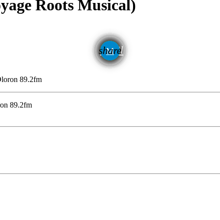
oyage Roots Musical)
email
share
loron 89.2fm
ron 89.2fm