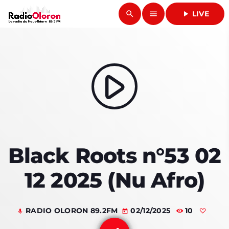
search
menu
play_arrow
LIVE
close
play_arrow
RADIO OLORON
play_arrow
ACCUEIL
Black Roots n°53 02
PROGRAMMES & ÉMISSIONS
12 2025 (Nu Afro)
TITRES DIFFUSÉS
PODCASTS
RADIO OLORON 89.2FM
02/12/2025
10
mic
today
ACTUALITÉS