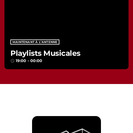
MAINTENANT À L’ANTENNE
Playlists Musicales
19:00 - 00:00
access_time