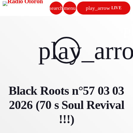
search
menu
play_arrow
LIVE
close
p
play_arrow
play_arr
RADIO OLORON
ACCUEIL
Black Roots n°57 03 03
PROGRAMMES & ÉMISSIONS
2026 (70 s Soul Revival
TITRES DIFFUSÉS
!!!)
PODCASTS
ACTUALITÉS