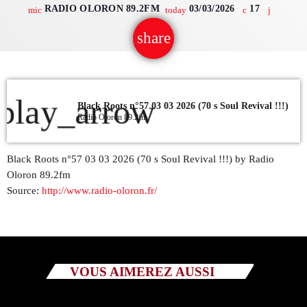
RADIO OLORON 89.2FM
03/03/2026
17
mic
today
QUI SOMMES NOUS ?
share
email
CONTACT
ADHÉRER OU SOUTENIR
play_arrow
Black Roots n°57 03 03 2026 (70 s Soul Revival !!!)
Radio Oloron 89.2fm
Black Roots n°57 03 03 2026 (70 s Soul Revival !!!) by Radio
Archives
Oloron 89.2fm
Source:
http://www.radio-oloron.fr/
juillet 2026
octobre 2025
septembre 2025
VOUS AIMEREZ AUSSI
août 2025