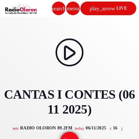
search
menu
play_arrow
LIVE
close
play_arrow
RADIO OLORON
play_arrow
ACCUEIL
CANTAS I CONTES (06
PROGRAMMES & ÉMISSIONS
11 2025)
TITRES DIFFUSÉS
PODCASTS
RADIO OLORON 89.2FM
06/11/2025
16
mic
today
ACTUALITÉS