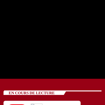
REPORTAGE OSCV avec cinq jeunes 24 07 2026
today
24/07/2026
88
EN COURS DE LECTURE