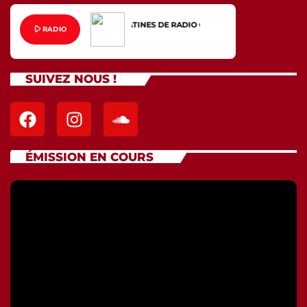
LES MATINES DE RADIO OLORON
play_arrow
RADIO
SUIVEZ NOUS !
ÉMISSION EN COURS