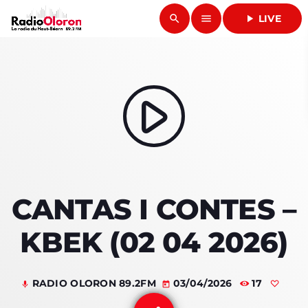
search
menu
play_arrow
LIVE
close
play_arrow
RADIO OLORON
play_arrow
ACCUEIL
CANTAS I CONTES –
PROGRAMMES & ÉMISSIONS
KBEK (02 04 2026)
TITRES DIFFUSÉS
PODCASTS
RADIO OLORON 89.2FM
03/04/2026
17
mic
today
ACTUALITÉS