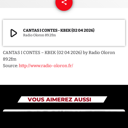
share
email
QUI SOMMES NOUS ?
CONTACT
play_arrow
CANTAS I CONTES - KBEK (02 04 2026)
Radio Oloron 89.2fm
ADHÉRER OU SOUTENIR
CANTAS I CONTES – KBEK (02 04 2026) by Radio Oloron
89.2fm
Source:
http://www.radio-oloron.fr/
Archives
juillet 2026
octobre 2025
VOUS AIMEREZ AUSSI
septembre 2025
août 2025