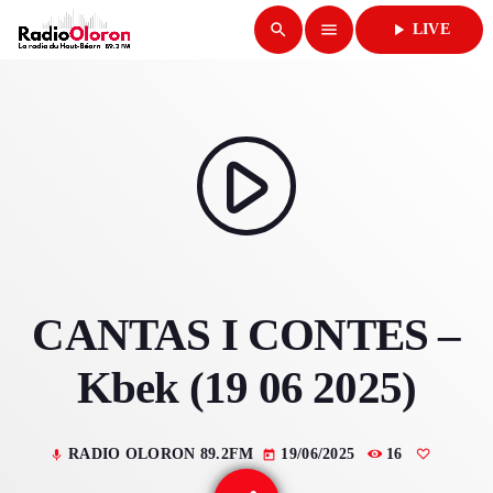
search
menu
play_arrow
LIVE
close
play_arrow
RADIO OLORON
play_arrow
ACCUEIL
CANTAS I CONTES –
PROGRAMMES & ÉMISSIONS
Kbek (19 06 2025)
TITRES DIFFUSÉS
PODCASTS
RADIO OLORON 89.2FM
19/06/2025
16
mic
today
ACTUALITÉS