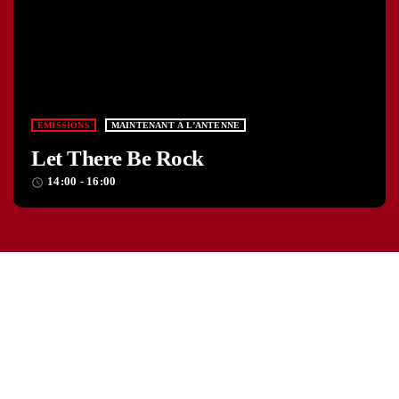
EMISSIONS
MAINTENANT À L’ANTENNE
Let There Be Rock
14:00 - 16:00
access_time