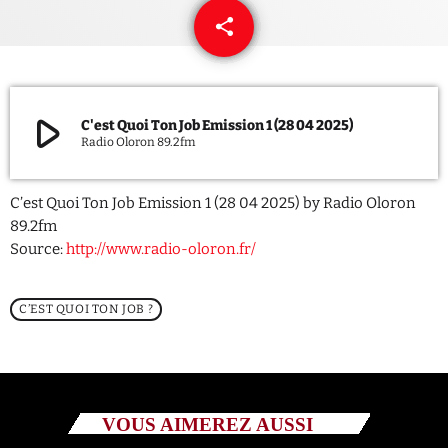
share
email
QUI SOMMES NOUS ?
CONTACT
play_arrow
C'est Quoi Ton Job Emission 1 (28 04 2025)
ADHÉRER OU SOUTENIR
Radio Oloron 89.2fm
C’est Quoi Ton Job Emission 1 (28 04 2025) by Radio Oloron
89.2fm
Archives
Source:
http://www.radio-oloron.fr/
juillet 2026
C’EST QUOI TON JOB ?
octobre 2025
septembre 2025
août 2025
VOUS AIMEREZ AUSSI