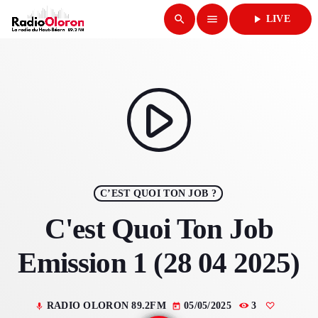
search
menu
play_arrow
LIVE
close
play_arrow
RADIO OLORON
play_arrow
ACCUEIL
C’EST QUOI TON JOB ?
PROGRAMMES & ÉMISSIONS
C'est Quoi Ton Job
TITRES DIFFUSÉS
Emission 1 (28 04 2025)
PODCASTS
RADIO OLORON 89.2FM
05/05/2025
3
mic
today
ACTUALITÉS