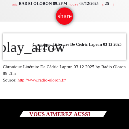
RADIO OLORON 89.2FM
03/12/2025
25
mic
today
QUI SOMMES NOUS ?
share
email
CONTACT
ADHÉRER OU SOUTENIR
play_arrow
Chronique Littéraire De Cédric Laprun 03 12 2025
Radio Oloron 89.2fm
Chronique Littéraire De Cédric Laprun 03 12 2025 by Radio Oloron
Archives
89.2fm
Source:
http://www.radio-oloron.fr/
juillet 2026
octobre 2025
septembre 2025
VOUS AIMEREZ AUSSI
août 2025