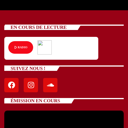
EN COURS DE LECTURE
play_arrow
RADIO
SUIVEZ NOUS !
ÉMISSION EN COURS