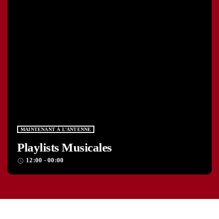
MAINTENANT À L’ANTENNE
Playlists Musicales
12:00 - 00:00
access_time