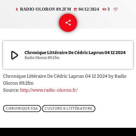
RADIO OLORON 89.2FM
04/12/2024
3
mic
today
QUI SOMMES NOUS ?
share
email
CONTACT
ADHÉRER OU SOUTENIR
play_arrow
Chronique Littéraire De Cédric Laprun 04 12 2024
Radio Oloron 89.2fm
Archives
Chronique Littéraire De Cédric Laprun 04 12 2024 by Radio
Oloron 89.2fm
juillet 2026
Source:
http://www.radio-oloron.fr/
octobre 2025
CHRONIQUE SSA
CULTURE & LITTÉRATURE
septembre 2025
août 2025