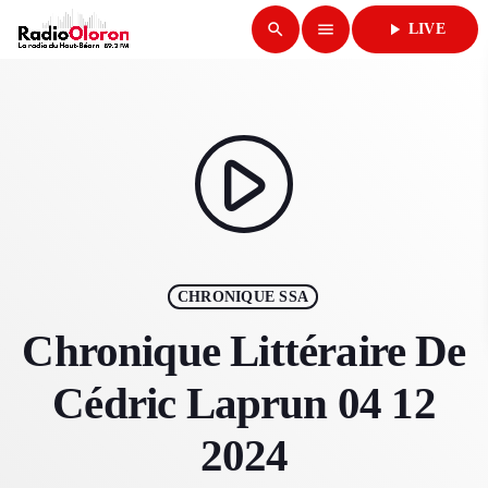
search
menu
play_arrow
LIVE
close
play_arrow
RADIO OLORON
play_arrow
ACCUEIL
CHRONIQUE SSA
PROGRAMMES & ÉMISSIONS
Chronique Littéraire De
TITRES DIFFUSÉS
Cédric Laprun 04 12
PODCASTS
2024
ACTUALITÉS