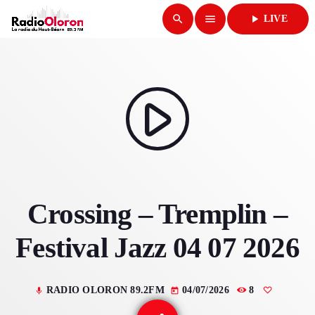
search
menu
play_arrow
LIVE
close
play_arrow
RADIO OLORON
play_arrow
ACCUEIL
Crossing – Tremplin –
PROGRAMMES & ÉMISSIONS
Festival Jazz 04 07 2026
TITRES DIFFUSÉS
PODCASTS
RADIO OLORON 89.2FM
04/07/2026
8
mic
today
ACTUALITÉS