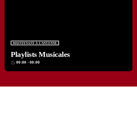
MAINTENANT À L’ANTENNE
Playlists Musicales
00:00 - 08:00
access_time