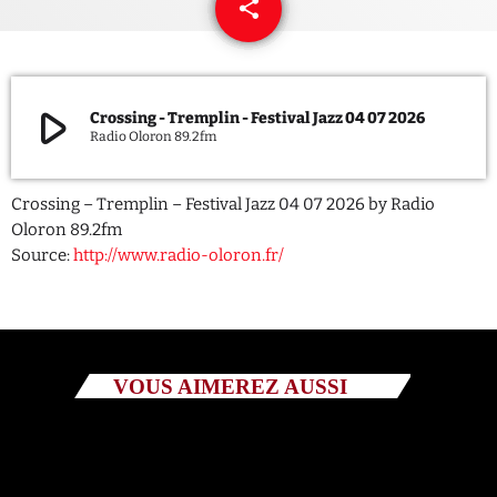
share
email
QUI SOMMES NOUS ?
CONTACT
play_arrow
Crossing - Tremplin - Festival Jazz 04 07 2026
Radio Oloron 89.2fm
ADHÉRER OU SOUTENIR
Crossing – Tremplin – Festival Jazz 04 07 2026 by Radio
Oloron 89.2fm
Source:
http://www.radio-oloron.fr/
Archives
juillet 2026
octobre 2025
VOUS AIMEREZ AUSSI
septembre 2025
août 2025