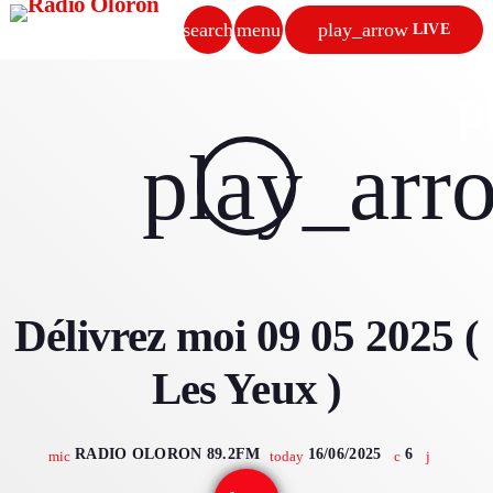
search
menu
play_arrow
LIVE
close
p
play_arrow
play_arr
RADIO OLORON
ACCUEIL
Délivrez moi 09 05 2025 (
PROGRAMMES & ÉMISSIONS
Les Yeux )
TITRES DIFFUSÉS
PODCASTS
RADIO OLORON 89.2FM
16/06/2025
6
mic
today
ACTUALITÉS