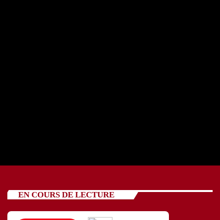
REPORTAGE OSCV avec cinq jeunes 24 07 2026
today
24/07/2026
89
EN COURS DE LECTURE