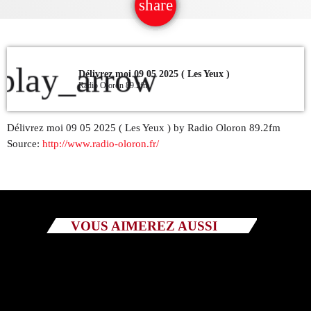
share
email
QUI SOMMES NOUS ?
CONTACT
play_arrow
Délivrez moi 09 05 2025 ( Les Yeux )
Radio Oloron 89.2fm
ADHÉRER OU SOUTENIR
Délivrez moi 09 05 2025 ( Les Yeux ) by Radio Oloron 89.2fm
Source:
http://www.radio-oloron.fr/
Archives
juillet 2026
VOUS AIMEREZ AUSSI
octobre 2025
septembre 2025
août 2025