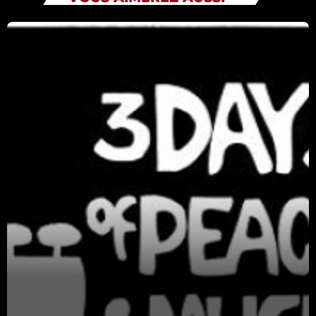
Catégories
Non catégorisé
Sports
ÉMISSIONS À VENIR
Playlists Musicales
00:00 - 12:00
RFI
12:00 - 12:15
Playlists Musicales