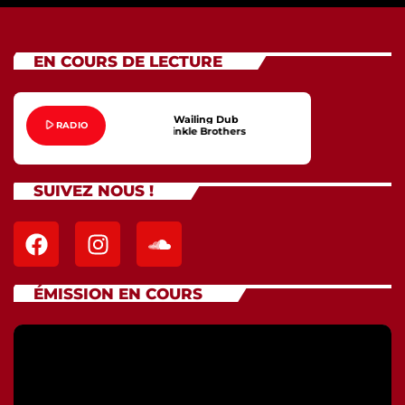
EN COURS DE LECTURE
Wailing Dub
play_arrow
RADIO
The Twinkle Brothers
SUIVEZ NOUS !
ÉMISSION EN COURS