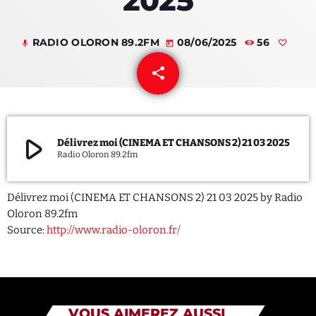
2025
QUI SOMMES NOUS ?
RADIO OLORON 89.2FM
08/06/2025
56
mic
today
CONTACT
share
email
ADHÉRER OU SOUTENIR
play_arrow
Délivrez moi (CINEMA ET CHANSONS 2) 21 03 2025
Radio Oloron 89.2fm
Archives
Délivrez moi (CINEMA ET CHANSONS 2) 21 03 2025 by Radio
juillet 2026
Oloron 89.2fm
Source:
http://www.radio-oloron.fr/
octobre 2025
septembre 2025
août 2025
VOUS AIMEREZ AUSSI