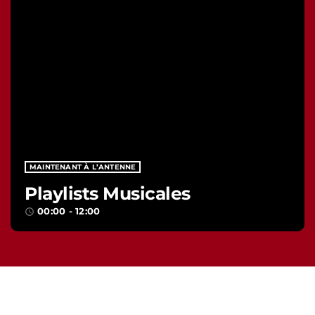
MAINTENANT À L’ANTENNE
Playlists Musicales
00:00 - 12:00
access_time