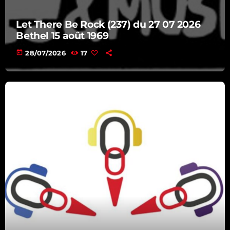
12:30 - 20:00
Let There Be Rock (237) du 27 07 2026
Bethel 15 août 1969
today
28/07/2026
17