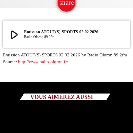
share
email
QUI SOMMES NOUS ?
CONTACT
play_arrow
Emission ATOUT(S) SPORTS 02 02 2026
Radio Oloron 89.2fm
ADHÉRER OU SOUTENIR
Emission ATOUT(S) SPORTS 02 02 2026 by Radio Oloron 89.2fm
Source:
http://www.radio-oloron.fr/
Archives
juillet 2026
VOUS AIMEREZ AUSSI
octobre 2025
septembre 2025
août 2025