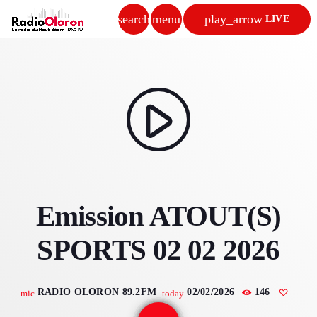
search
menu
play_arrow
LIVE
close
play_arrow
RADIO OLORON
play_arrow
ACCUEIL
Emission ATOUT(S)
PROGRAMMES & ÉMISSIONS
SPORTS 02 02 2026
TITRES DIFFUSÉS
PODCASTS
RADIO OLORON 89.2FM
02/02/2026
146
mic
today
ACTUALITÉS