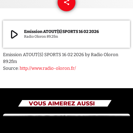
share
email
QUI SOMMES NOUS ?
CONTACT
play_arrow
Emission ATOUT(S) SPORTS 16 02 2026
Radio Oloron 89.2fm
ADHÉRER OU SOUTENIR
Emission ATOUT(S) SPORTS 16 02 2026 by Radio Oloron
89.2fm
Source:
http://www.radio-oloron.fr/
Archives
juillet 2026
octobre 2025
VOUS AIMEREZ AUSSI
septembre 2025
août 2025