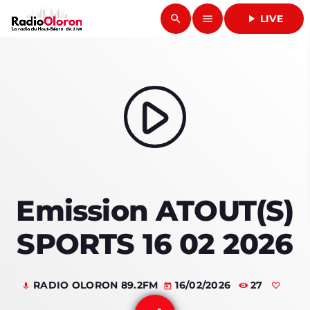
search
menu
play_arrow
LIVE
close
play_arrow
RADIO OLORON
play_arrow
ACCUEIL
Emission ATOUT(S)
PROGRAMMES & ÉMISSIONS
SPORTS 16 02 2026
TITRES DIFFUSÉS
PODCASTS
RADIO OLORON 89.2FM
16/02/2026
27
mic
today
ACTUALITÉS