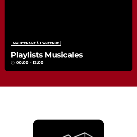
MAINTENANT À L’ANTENNE
Playlists Musicales
00:00 - 12:00
access_time