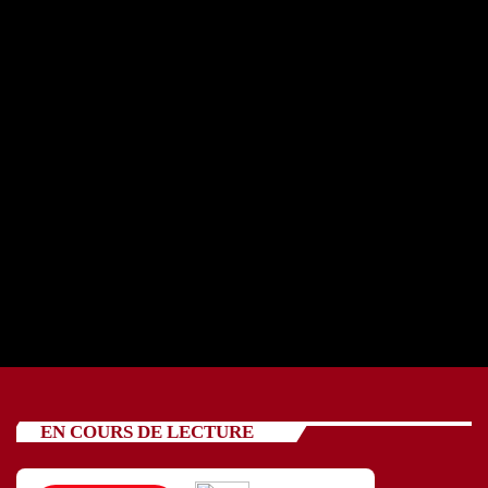
REPORTAGE OSCV avec cinq jeunes 24 07 2026
today
24/07/2026
89
EN COURS DE LECTURE