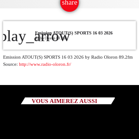
share
email
QUI SOMMES NOUS ?
CONTACT
play_arrow
Emission ATOUT(S) SPORTS 16 03 2026
Radio Oloron 89.2fm
ADHÉRER OU SOUTENIR
Emission ATOUT(S) SPORTS 16 03 2026 by Radio Oloron 89.2fm
Source:
http://www.radio-oloron.fr/
Archives
juillet 2026
VOUS AIMEREZ AUSSI
octobre 2025
septembre 2025
août 2025