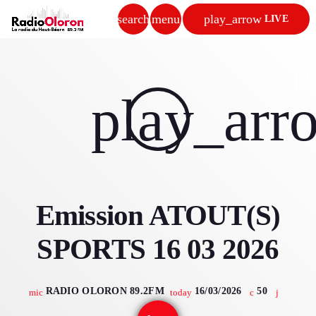
search
menu
play_arrow
LIVE
close
p
play_arrow
play_arr
RADIO OLORON
ACCUEIL
Emission ATOUT(S)
PROGRAMMES & ÉMISSIONS
SPORTS 16 03 2026
TITRES DIFFUSÉS
PODCASTS
RADIO OLORON 89.2FM
16/03/2026
50
mic
today
ACTUALITÉS