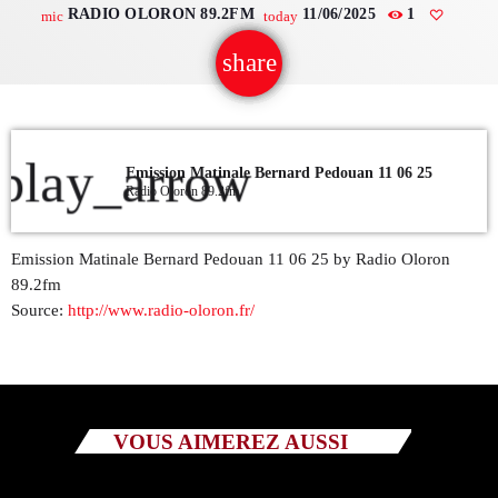
RADIO OLORON 89.2FM
11/06/2025
1
mic
today
QUI SOMMES NOUS ?
share
email
CONTACT
ADHÉRER OU SOUTENIR
play_arrow
Emission Matinale Bernard Pedouan 11 06 25
Radio Oloron 89.2fm
Emission Matinale Bernard Pedouan 11 06 25 by Radio Oloron
Archives
89.2fm
Source:
http://www.radio-oloron.fr/
juillet 2026
octobre 2025
septembre 2025
VOUS AIMEREZ AUSSI
août 2025