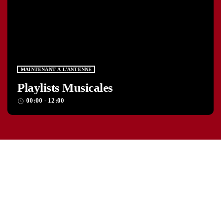
MAINTENANT À L’ANTENNE
Playlists Musicales
00:00 - 12:00
access_time