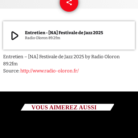
share
email
QUI SOMMES NOUS ?
CONTACT
play_arrow
Entretien - [NA] Festivale de Jazz 2025
Radio Oloron 89.2fm
ADHÉRER OU SOUTENIR
Entretien – [NA] Festivale de Jazz 2025 by Radio Oloron
89.2fm
Source:
http://www.radio-oloron.fr/
Archives
juillet 2026
octobre 2025
VOUS AIMEREZ AUSSI
septembre 2025
août 2025