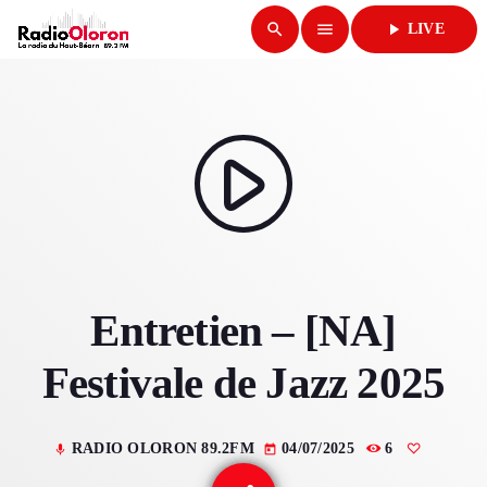
search
menu
play_arrow
LIVE
close
play_arrow
RADIO OLORON
play_arrow
ACCUEIL
Entretien – [NA]
PROGRAMMES & ÉMISSIONS
Festivale de Jazz 2025
TITRES DIFFUSÉS
PODCASTS
RADIO OLORON 89.2FM
04/07/2025
6
mic
today
ACTUALITÉS