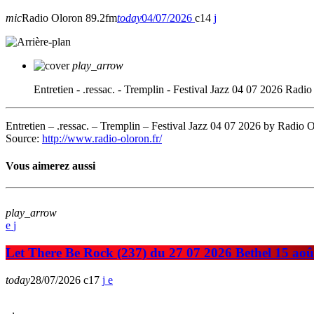
mic
Radio Oloron 89.2fm
today
04/07/2026
14
play_arrow
Entretien - .ressac. - Tremplin - Festival Jazz 04 07 2026
Radio
Entretien – .ressac. – Tremplin – Festival Jazz 04 07 2026 by Radio 
Source:
http://www.radio-oloron.fr/
Vous aimerez aussi
play_arrow
Let There Be Rock (237) du 27 07 2026 Bethel 15 aoû
today
28/07/2026
17