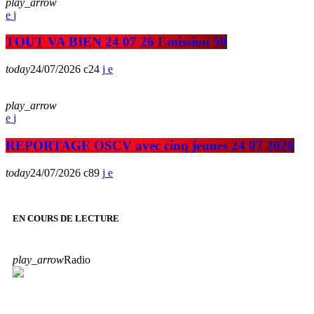
play_arrow
TOUT VA BIEN 24 07 26 Emission 50
today
24/07/2026
24
play_arrow
REPORTAGE OSCV avec cinq jeunes 24 07 2026
today
24/07/2026
89
EN COURS DE LECTURE
play_arrow
Radio