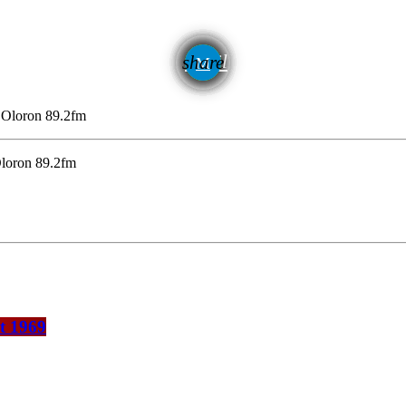
email
share
 Oloron 89.2fm
Oloron 89.2fm
t 1969