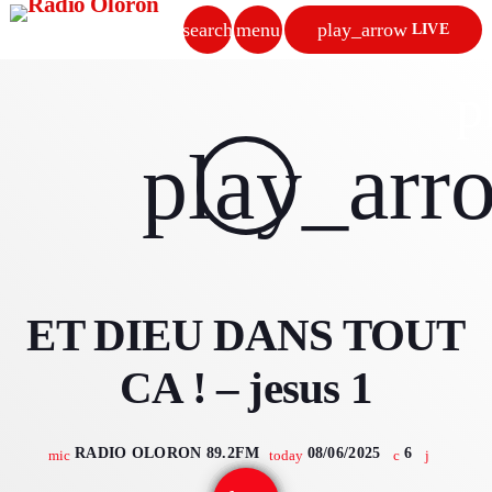
search
menu
play_arrow
LIVE
close
p
play_arrow
play_arr
RADIO OLORON
ACCUEIL
ET DIEU DANS TOUT
PROGRAMMES & ÉMISSIONS
CA ! – jesus 1
TITRES DIFFUSÉS
PODCASTS
RADIO OLORON 89.2FM
08/06/2025
6
mic
today
ACTUALITÉS