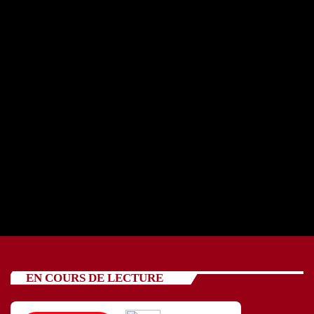
REPORTAGE OSCV avec cinq jeunes 24 07 2026
today
24/07/2026
89
EN COURS DE LECTURE