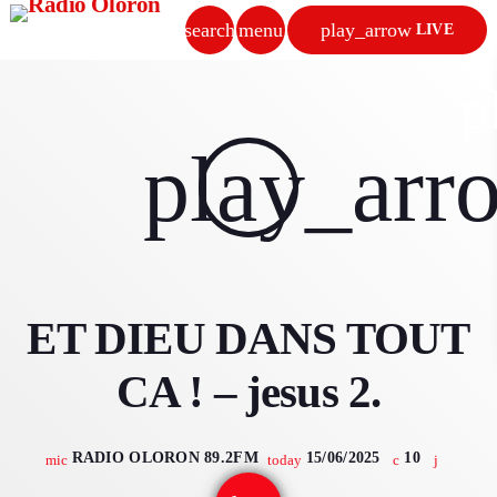
search
menu
play_arrow
LIVE
close
p
play_arrow
play_arr
RADIO OLORON
ACCUEIL
ET DIEU DANS TOUT
PROGRAMMES & ÉMISSIONS
CA ! – jesus 2.
TITRES DIFFUSÉS
PODCASTS
RADIO OLORON 89.2FM
15/06/2025
10
mic
today
ACTUALITÉS