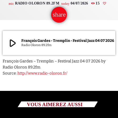
RADIO OLORON 89.2FM
04/07/2026
15
mic
today
QUI SOMMES NOUS ?
share
email
CONTACT
ADHÉRER OU SOUTENIR
play_arrow
François Gardes - Tremplin - Festival Jazz 04 07 2026
Radio Oloron 89.2fm
François Gardes – Tremplin – Festival Jazz 04 07 2026 by
Archives
Radio Oloron 89.2fm
Source:
http://www.radio-oloron.fr/
juillet 2026
octobre 2025
septembre 2025
VOUS AIMEREZ AUSSI
août 2025