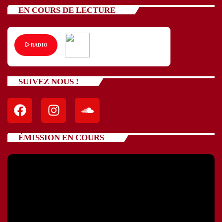
EN COURS DE LECTURE
play_arrow
RADIO
SUIVEZ NOUS !
ÉMISSION EN COURS