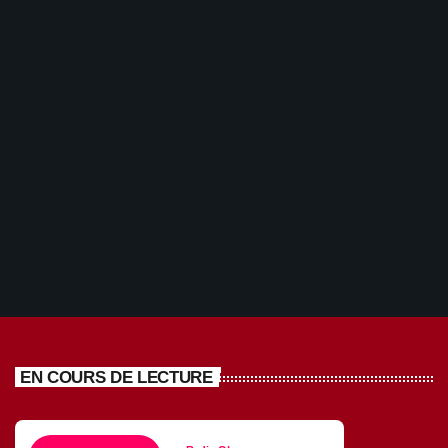
REPORTAGE OSCV avec cinq jeunes 24 07
2026
today
24/07/2026
91
EN COURS DE LECTURE