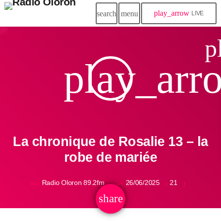
play_arrow
search
menu
LIVE
close
p
play_arr
play_arrow
Radio Oloron
Accueil
La chronique de Rosalie 13 – la
Programmes & Émissions
robe de mariée
Titres diffusés
Radio Oloron 89.2fm
26/06/2025
21
mic
today
Podcasts
share
email
Actualités