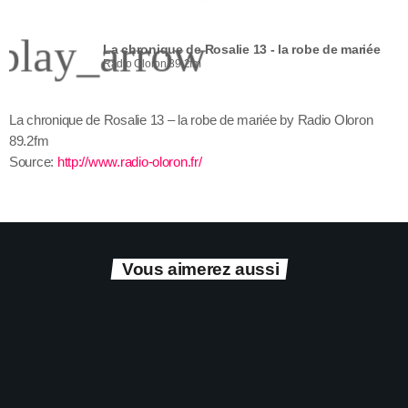
Qui sommes nous ?
play_arrow
La chronique de Rosalie 13 - la robe de mariée
Radio Oloron 89.2fm
Contact
La chronique de Rosalie 13 – la robe de mariée by Radio Oloron
Adhérer ou soutenir
89.2fm
Source:
http://www.radio-oloron.fr/
Archives
Vous aimerez aussi
juillet 2026
octobre 2025
septembre 2025
play_a
août 2025