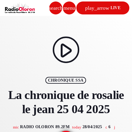
search
menu
play_arrow
LIVE
close
play_arrow
RADIO OLORON
play_arrow
ACCUEIL
CHRONIQUE SSA
PROGRAMMES & ÉMISSIONS
La chronique de rosalie
TITRES DIFFUSÉS
le jean 25 04 2025
PODCASTS
RADIO OLORON 89.2FM
28/04/2025
6
mic
today
ACTUALITÉS