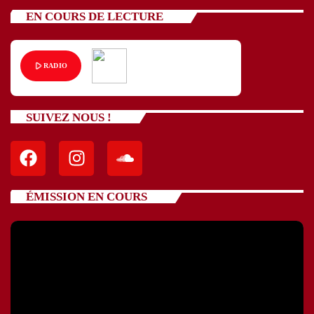
EN COURS DE LECTURE
play_arrow
RADIO
SUIVEZ NOUS !
ÉMISSION EN COURS