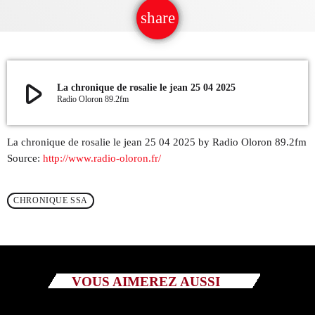
share
email
QUI SOMMES NOUS ?
CONTACT
play_arrow
La chronique de rosalie le jean 25 04 2025
ADHÉRER OU SOUTENIR
Radio Oloron 89.2fm
La chronique de rosalie le jean 25 04 2025 by Radio Oloron 89.2fm
Source:
http://www.radio-oloron.fr/
Archives
CHRONIQUE SSA
juillet 2026
octobre 2025
septembre 2025
VOUS AIMEREZ AUSSI
août 2025