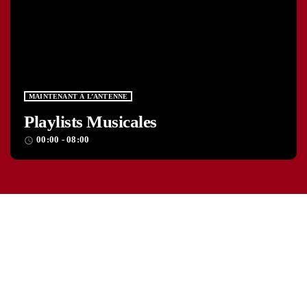
MAINTENANT À L’ANTENNE
Playlists Musicales
00:00 - 08:00
access_time