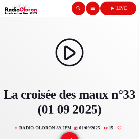
search
menu
play_arrow
LIVE
close
play_arrow
RADIO OLORON
play_arrow
ACCUEIL
La croisée des maux n°33
PROGRAMMES & ÉMISSIONS
(01 09 2025)
TITRES DIFFUSÉS
PODCASTS
RADIO OLORON 89.2FM
01/09/2025
15
mic
today
ACTUALITÉS