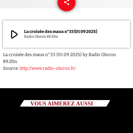
share
email
QUI SOMMES NOUS ?
CONTACT
play_arrow
La croisée des maux n°33 (01 09 2025)
Radio Oloron 89.2fm
ADHÉRER OU SOUTENIR
La croisée des maux n°33 (01 09 2025) by Radio Oloron
89.2fm
Source:
http://www.radio-oloron.fr/
Archives
juillet 2026
octobre 2025
VOUS AIMEREZ AUSSI
septembre 2025
août 2025