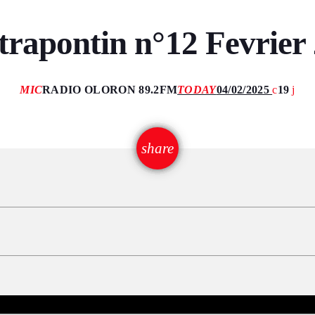
trapontin n°12 Fevrier
MIC
RADIO OLORON 89.2FM
TODAY
04/02/2025
19
email
share