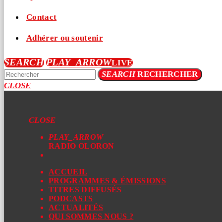
Contact
Adhérer ou soutenir
SEARCH
PLAY_ARROW
LIVE
SEARCH
RECHERCHER
CLOSE
CLOSE
PLAY_ARROW
RADIO OLORON
ACCUEIL
PROGRAMMES & ÉMISSIONS
TITRES DIFFUSÉS
PODCASTS
ACTUALITÉS
QUI SOMMES NOUS ?