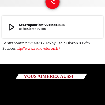
share
email
QUI SOMMES NOUS ?
CONTACT
play_arrow
Le Strapontin n°22 Mars 2026
Radio Oloron 89.2fm
ADHÉRER OU SOUTENIR
Le Strapontin n°22 Mars 2026 by Radio Oloron 89.2fm
Source:
http://www.radio-oloron.fr/
Archives
juillet 2026
VOUS AIMEREZ AUSSI
octobre 2025
septembre 2025
août 2025