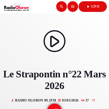
search
menu
play_arrow
LIVE
close
play_arrow
RADIO OLORON
play_arrow
ACCUEIL
Le Strapontin n°22 Mars
PROGRAMMES & ÉMISSIONS
2026
TITRES DIFFUSÉS
PODCASTS
RADIO OLORON 89.2FM
03/03/2026
37
mic
today
ACTUALITÉS