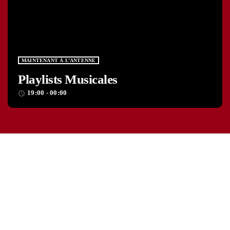
MAINTENANT À L’ANTENNE
Playlists Musicales
19:00 - 00:00
access_time