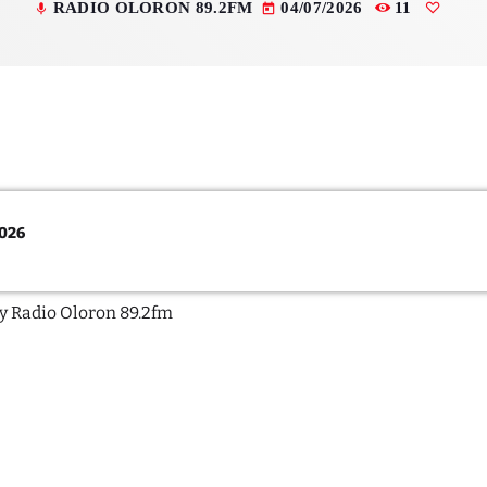
RADIO OLORON 89.2FM
04/07/2026
11
mic
today
octobre 2025
septembre 2
août 2025
Catégo
2026
Non catégori
by Radio Oloron 89.2fm
Sports
ÉMISSIONS À