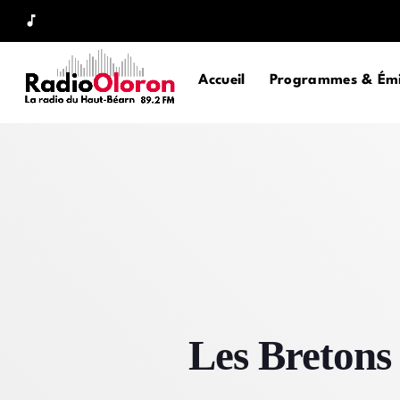
music_note
Accueil
Programmes & Émi
Les Bretons 