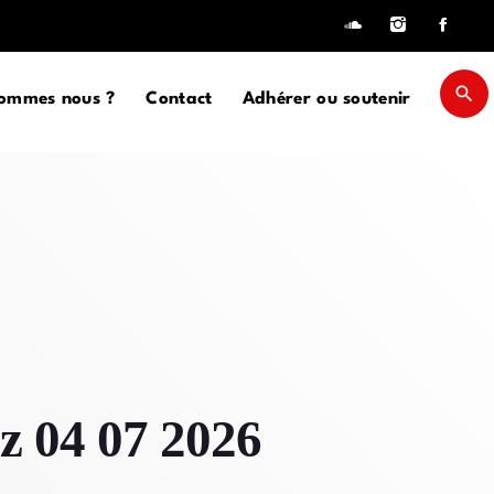
search
sommes nous ?
Contact
Adhérer ou soutenir
close
D
D SIDEBAR
IZONTAL
SONRY
es
SIDEBAR
zz 04 07 2026
EBAR