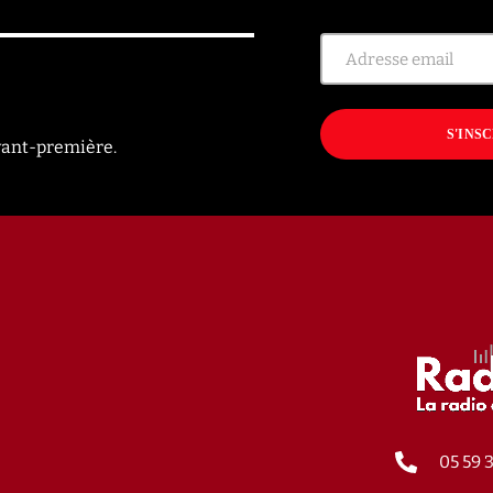
S'INS
vant-première.
S ARTICLES
05 59 