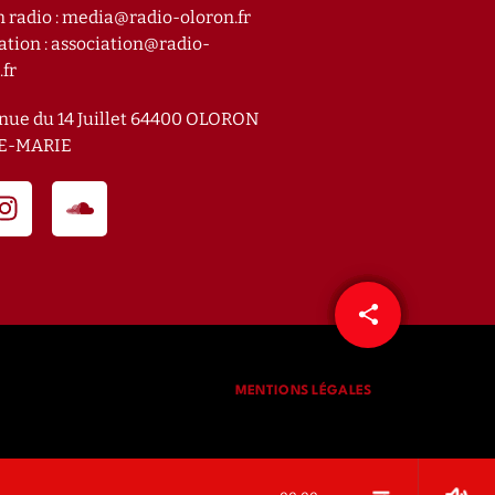
n radio : media@radio-oloron.fr
ation : association@radio-
.fr
nue du 14 Juillet 64400 OLORON
E-MARIE
share
email
MENTIONS LÉGALES