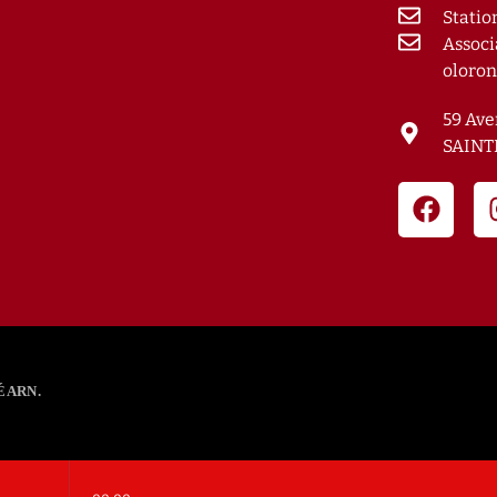
Statio
Associ
oloron
59 Ave
SAINT
ÉARN.