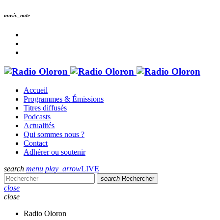
music_note
Accueil
Programmes & Émissions
Titres diffusés
Podcasts
Actualités
Qui sommes nous ?
Contact
Adhérer ou soutenir
search
menu
play_arrow
LIVE
search
Rechercher
close
close
Radio Oloron