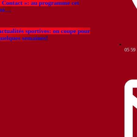
« Contact »: au programme cet
été…
ctualités sportives: on coupe pour
quelques semaines!
05 59