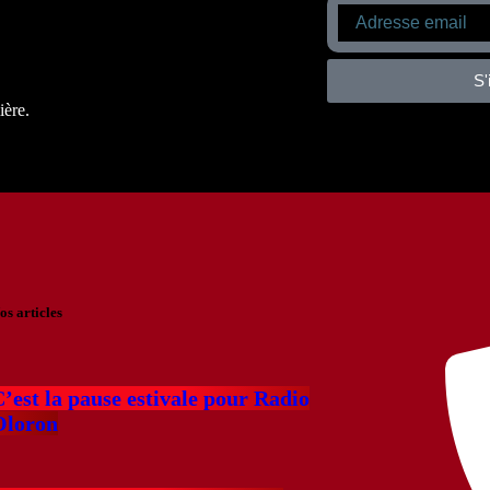
S'
ière.
os articles
’est la pause estivale pour Radio
Oloron