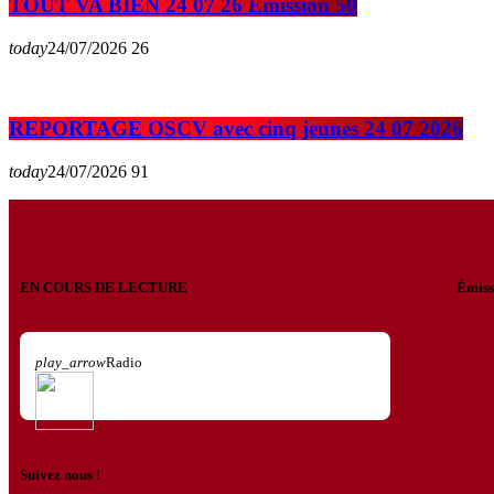
TOUT VA BIEN 24 07 26 Emission 50
today
24/07/2026
26
REPORTAGE OSCV avec cinq jeunes 24 07 2026
today
24/07/2026
91
EN COURS DE LECTURE
Émiss
play_arrow
Radio
Suivez nous !