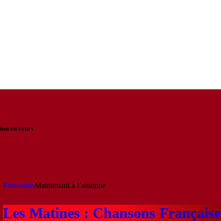
ion en cours
Emissions
Maintenant à l’antenne
Les Matines : Chansons Française