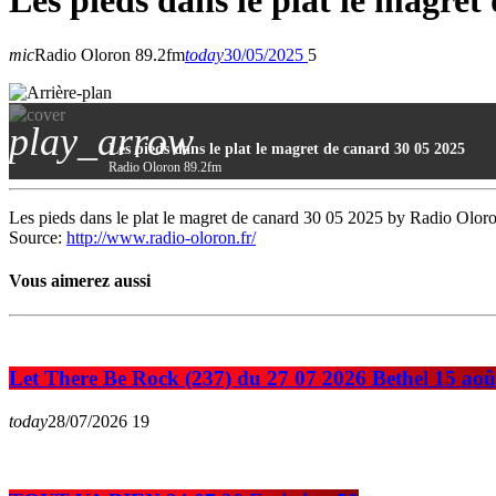
Les pieds dans le plat le magret
mic
Radio Oloron 89.2fm
today
30/05/2025
5
play_arrow
Les pieds dans le plat le magret de canard 30 05 2025
Radio Oloron 89.2fm
Les pieds dans le plat le magret de canard 30 05 2025 by Radio Olor
Source:
http://www.radio-oloron.fr/
Vous aimerez aussi
Let There Be Rock (237) du 27 07 2026 Bethel 15 aoû
today
28/07/2026
19