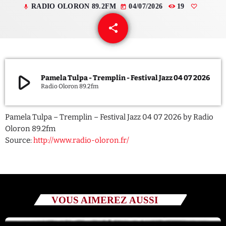
RADIO OLORON 89.2FM
04/07/2026
19
mic
today
QUI SOMMES NOUS ?
share
email
CONTACT
ADHÉRER OU SOUTENIR
play_arrow
Pamela Tulpa - Tremplin - Festival Jazz 04 07 2026
Radio Oloron 89.2fm
Pamela Tulpa – Tremplin – Festival Jazz 04 07 2026 by Radio
Archives
Oloron 89.2fm
Source:
http://www.radio-oloron.fr/
juillet 2026
octobre 2025
septembre 2025
VOUS AIMEREZ AUSSI
août 2025