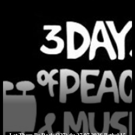
Catégories
Non catégorisé
Sports
ÉMISSIONS À VENIR
Playlists Musicales
00:00 - 10:00
Les Matines : Chansons Françaises
10:00 - 12:00
Playlists Musicales