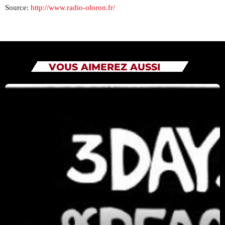
Source:
http://www.radio-oloron.fr/
Catégories
Non catégorisé
VOUS AIMEREZ AUSSI
Sports
ÉMISSIONS À VENIR
Playlists Musicales
00:00 - 08:00
RFI
08:00 - 08:15
Matinale