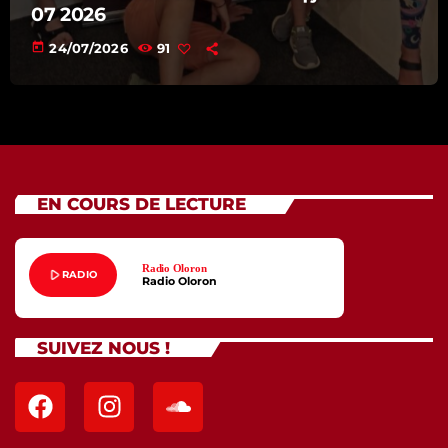
07 2026
today
24/07/2026
91
EN COURS DE LECTURE
Radio Oloron
play_arrow
RADIO
Radio Oloron
SUIVEZ NOUS !