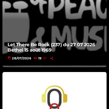
08:15 - 09:00
Let There Be Rock (237) du 27 07 2026
Bethel 15 août 1969
today
28/07/2026
19