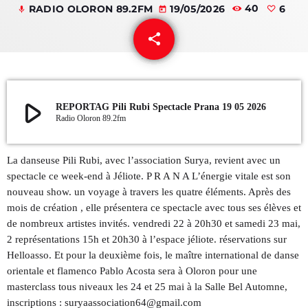
RADIO OLORON 89.2FM
19/05/2026
40
6
mic
today
QUI SOMMES NOUS ?
share
email
6
CONTACT
ADHÉRER OU SOUTENIR
play_arrow
REPORTAG Pili Rubi Spectacle Prana 19 05 2026
Radio Oloron 89.2fm
La danseuse Pili Rubi, avec l’association Surya, revient avec un
Archives
spectacle ce week-end à Jéliote. P R A N A L’énergie vitale est son
nouveau show. un voyage à travers les quatre éléments. Après des
juillet 2026
mois de création , elle présentera ce spectacle avec tous ses élèves et
de nombreux artistes invités. vendredi 22 à 20h30 et samedi 23 mai,
octobre 2025
2 représentations 15h et 20h30 à l’espace jéliote. réservations sur
Helloasso. Et pour la deuxième fois, le maître international de danse
septembre 2025
orientale et flamenco Pablo Acosta sera à Oloron pour une
août 2025
masterclass tous niveaux les 24 et 25 mai à la Salle Bel Automne,
inscriptions : suryaassociation64@gmail.com