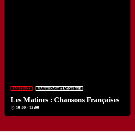
EMISSIONS
MAINTENANT À L’ANTENNE
Les Matines : Chansons Françaises
10:00 - 12:00
access_time