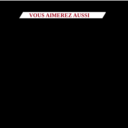
VOUS AIMEREZ AUSSI
Catégories
Non catégorisé
Sports
ÉMISSIONS À VENIR