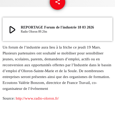
share
email
QUI SOMMES NOUS ?
CONTACT
play_arrow
REPORTAGE Forum de l'industrie 18 03 2026
Radio Oloron 89.2fm
ADHÉRER OU SOUTENIR
Un forum de l’industrie aura lieu à la friche ce jeudi 19 Mars.
Plusieurs partenaires ont souhaité se mobiliser pour sensibiliser
jeunes, scolaires, parents, demandeurs d’emploi, actifs ou en
Archives
reconversion aux opportunités offertes par l’Industrie dans le bassin
d’emploi d’Oloron-Sainte-Marie et de la Soule. De nombreuses
juillet 2026
entreprises seront présentes ainsi que des organismes de formation.
Ecoutons Valérie Bonzom, directrice de France Travail, co-
octobre 2025
organisateur de l’événement
septembre 2025
Source:
http://www.radio-oloron.fr/
août 2025