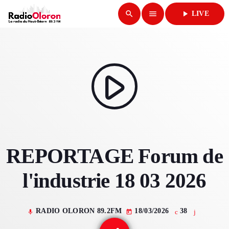
search
menu
play_arrow
LIVE
close
play_arrow
RADIO OLORON
play_arrow
ACCUEIL
REPORTAGE Forum de
PROGRAMMES & ÉMISSIONS
l'industrie 18 03 2026
TITRES DIFFUSÉS
PODCASTS
RADIO OLORON 89.2FM
18/03/2026
38
mic
today
ACTUALITÉS