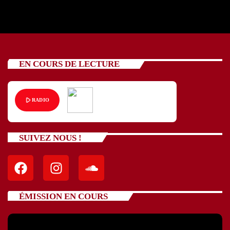
EN COURS DE LECTURE
play_arrow
RADIO
SUIVEZ NOUS !
ÉMISSION EN COURS