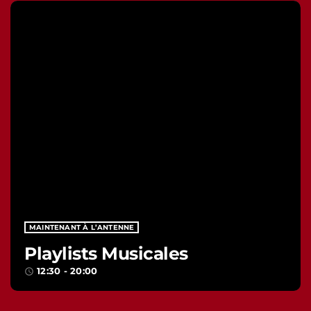
MAINTENANT À L’ANTENNE
Playlists Musicales
12:30 - 20:00
access_time