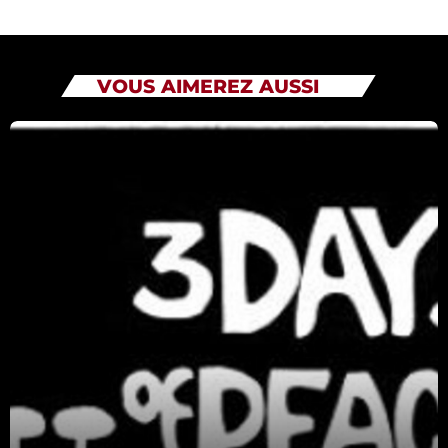
Catégories
VOUS AIMEREZ AUSSI
Non catégorisé
Sports
ÉMISSIONS À VENIR
Playlists Musicales
12:30 - 20:00
Tout Va Bien
20:00 - 22:00
Playlists Musicales