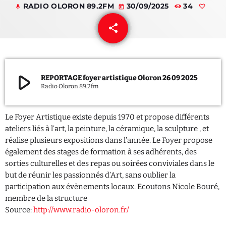
RADIO OLORON 89.2FM
30/09/2025
34
mic
today
QUI SOMMES NOUS ?
share
email
CONTACT
ADHÉRER OU SOUTENIR
play_arrow
REPORTAGE foyer artistique Oloron 26 09 2025
Radio Oloron 89.2fm
Le Foyer Artistique existe depuis 1970 et propose différents
Archives
ateliers liés à l’art, la peinture, la céramique, la sculpture , et
réalise plusieurs expositions dans l’année. Le Foyer propose
juillet 2026
également des stages de formation à ses adhérents, des
sorties culturelles et des repas ou soirées conviviales dans le
octobre 2025
but de réunir les passionnés d’Art, sans oublier la
participation aux évènements locaux. Ecoutons Nicole Bouré,
septembre 2025
membre de la structure
août 2025
Source:
http://www.radio-oloron.fr/