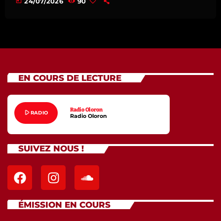
today
24/07/2026
90
EN COURS DE LECTURE
Radio Oloron
play_arrow
RADIO
Radio Oloron
SUIVEZ NOUS !
ÉMISSION EN COURS