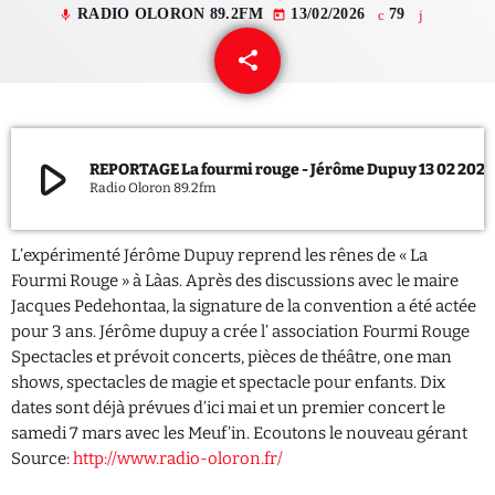
RADIO OLORON 89.2FM
13/02/2026
79
mic
today
QUI SOMMES NOUS ?
share
email
CONTACT
ADHÉRER OU SOUTENIR
play_arrow
REPORTAGE La fourmi rouge - Jérôme Dupuy 13 02 2026
Radio Oloron 89.2fm
L’expérimenté Jérôme Dupuy reprend les rênes de « La
Archives
Fourmi Rouge » à Làas. Après des discussions avec le maire
Jacques Pedehontaa, la signature de la convention a été actée
juillet 2026
pour 3 ans. Jérôme dupuy a crée l’ association Fourmi Rouge
Spectacles et prévoit concerts, pièces de théâtre, one man
octobre 2025
shows, spectacles de magie et spectacle pour enfants. Dix
dates sont déjà prévues d’ici mai et un premier concert le
septembre 2025
samedi 7 mars avec les Meuf’in. Ecoutons le nouveau gérant
août 2025
Source:
http://www.radio-oloron.fr/