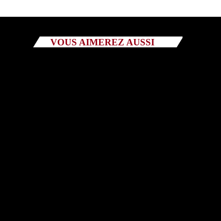
Catégories
VOUS AIMEREZ AUSSI
Non catégorisé
Sports
ÉMISSIONS À VENIR