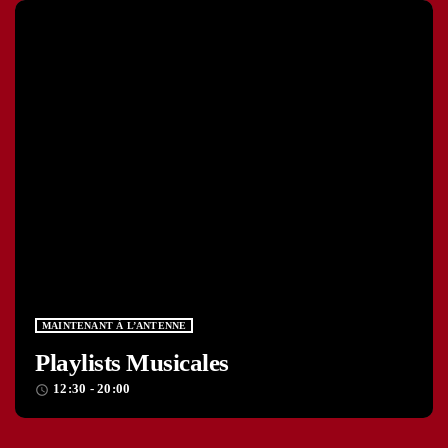
MAINTENANT À L’ANTENNE
Playlists Musicales
12:30 - 20:00
access_time