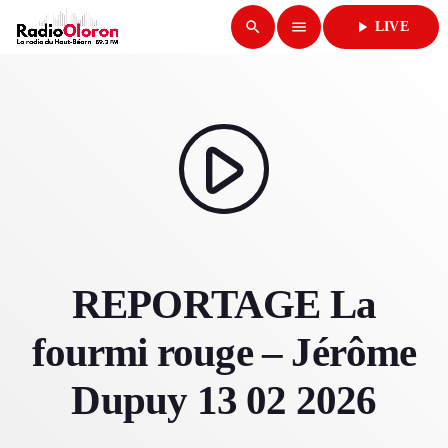
search
menu
play_arrow
LIVE
close
play_arrow
RADIO OLORON
play_arrow
ACCUEIL
REPORTAGE La
PROGRAMMES & ÉMISSIONS
fourmi rouge – Jérôme
TITRES DIFFUSÉS
Dupuy 13 02 2026
PODCASTS
ACTUALITÉS