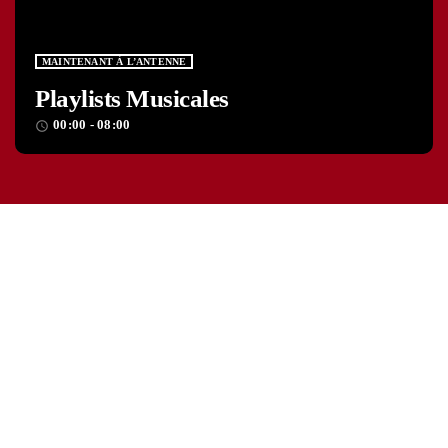
MAINTENANT À L’ANTENNE
Playlists Musicales
00:00 - 08:00
access_time