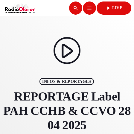
search
menu
play_arrow
LIVE
close
play_arrow
RADIO OLORON
play_arrow
ACCUEIL
INFOS & REPORTAGES
PROGRAMMES & ÉMISSIONS
REPORTAGE Label
TITRES DIFFUSÉS
PAH CCHB & CCVO 28
PODCASTS
04 2025
ACTUALITÉS