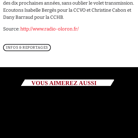
des dix prochaines années, sans oublier le volet transmission.
Ecoutons Isabelle Bergès pour la CCVO et Christine Cabon et
Catégories
Dany Barraud pour la CCHB.
Source:
http://www.radio-oloron.fr/
Non catégorisé
Sports
INFOS & REPORTAGES
ÉMISSIONS À VENIR
VOUS AIMEREZ AUSSI