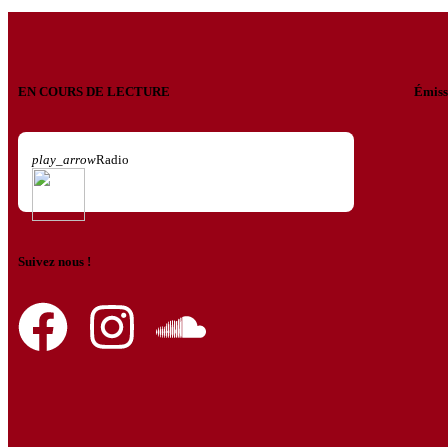
EN COURS DE LECTURE
Émiss
play_arrow
Radio
Suivez nous !