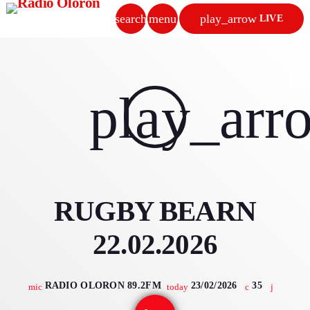
search
menu
play_arrow
LIVE
close
p
play_arrow
play_arr
RADIO OLORON
ACCUEIL
RUGBY BEARN
PROGRAMMES & ÉMISSIONS
22.02.2026
TITRES DIFFUSÉS
PODCASTS
RADIO OLORON 89.2FM
23/02/2026
35
mic
today
ACTUALITÉS