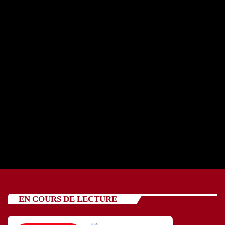
REPORTAGE OSCV avec cinq jeunes 24 07 2026
today
24/07/2026
91
EN COURS DE LECTURE