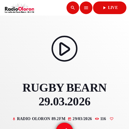
search
menu
play_arrow
LIVE
close
play_arrow
RADIO OLORON
play_arrow
ACCUEIL
RUGBY BEARN
PROGRAMMES & ÉMISSIONS
29.03.2026
TITRES DIFFUSÉS
PODCASTS
RADIO OLORON 89.2FM
29/03/2026
116
mic
today
ACTUALITÉS