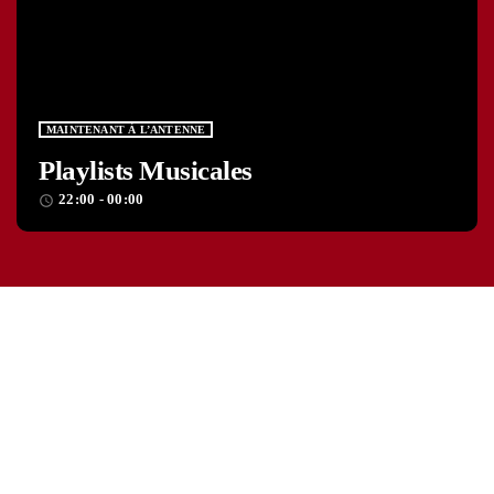
MAINTENANT À L’ANTENNE
Playlists Musicales
22:00 - 00:00
access_time