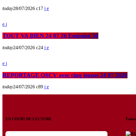
today
28/07/2026
17
TOUT VA BIEN 24 07 26 Emission 50
today
24/07/2026
24
REPORTAGE OSCV avec cinq jeunes 24 07 2026
today
24/07/2026
89
EN COURS DE LECTURE
Émiss