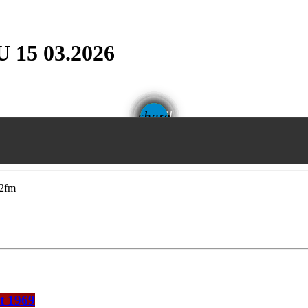
15 03.2026
email
share
2fm
t 1969