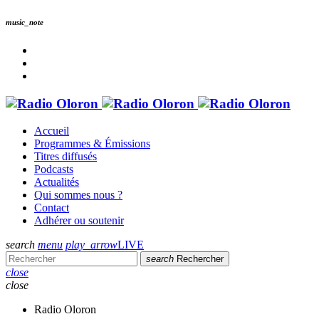
music_note
Accueil
Programmes & Émissions
Titres diffusés
Podcasts
Actualités
Qui sommes nous ?
Contact
Adhérer ou soutenir
search
menu
play_arrow
LIVE
search
Rechercher
close
close
Radio Oloron