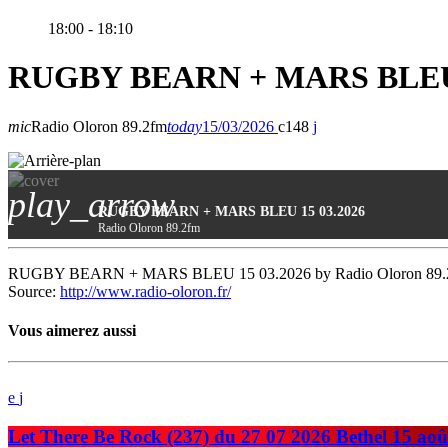
18:00 - 18:10
RUGBY BEARN + MARS BLEU 
mic
Radio Oloron 89.2fm
today
15/03/2026
148
play_arrow
RUGBY BEARN + MARS BLEU 15 03.2026
Radio Oloron 89.2fm
RUGBY BEARN + MARS BLEU 15 03.2026 by Radio Oloron 89.
Source:
http://www.radio-oloron.fr/
Vous aimerez aussi
Let There Be Rock (237) du 27 07 2026 Bethel 15 aoû