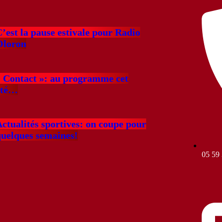
’est la pause estivale pour Radio
Oloron
« Contact »: au programme cet
été…
ctualités sportives: on coupe pour
quelques semaines!
05 59