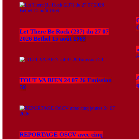
C
Let There Be Rock (237) du 27 07
2026 Bethel 15 août 1969
A
TOUT VA BIEN 24 07 26 Emission
50
REPORTAGE OSCV avec cinq