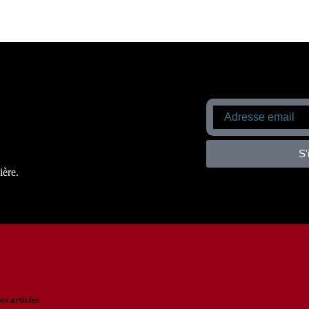
S'
ière.
os articles