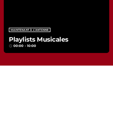
MAINTENANT À L’ANTENNE
Playlists Musicales
00:00 - 10:00
access_time