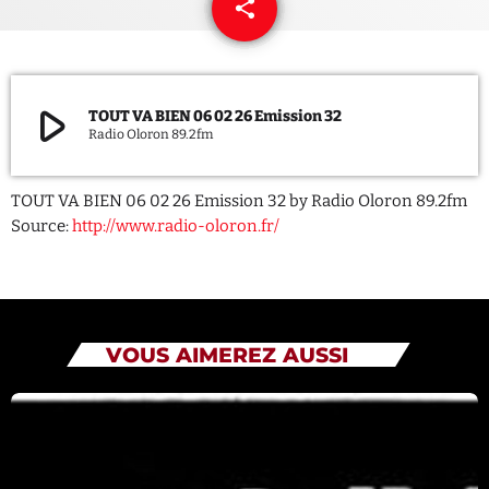
share
email
QUI SOMMES NOUS ?
CONTACT
play_arrow
TOUT VA BIEN 06 02 26 Emission 32
Radio Oloron 89.2fm
ADHÉRER OU SOUTENIR
TOUT VA BIEN 06 02 26 Emission 32 by Radio Oloron 89.2fm
Source:
http://www.radio-oloron.fr/
Archives
juillet 2026
VOUS AIMEREZ AUSSI
octobre 2025
septembre 2025
août 2025