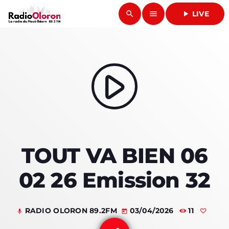
search
menu
play_arrow
LIVE
close
play_arrow
RADIO OLORON
play_arrow
ACCUEIL
TOUT VA BIEN 06
PROGRAMMES & ÉMISSIONS
02 26 Emission 32
TITRES DIFFUSÉS
PODCASTS
RADIO OLORON 89.2FM
03/04/2026
11
mic
today
ACTUALITÉS