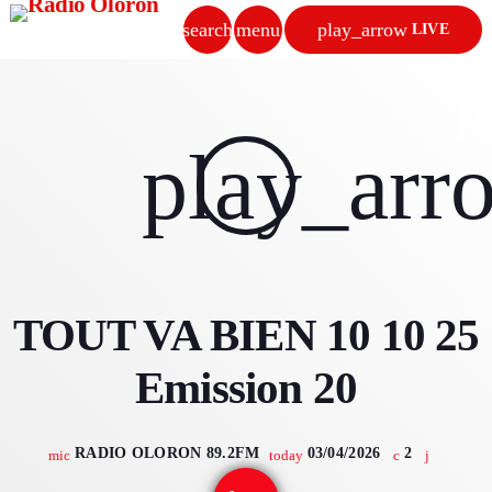
search
menu
play_arrow
LIVE
close
p
play_arrow
play_arr
RADIO OLORON
ACCUEIL
TOUT VA BIEN 10 10 25
PROGRAMMES & ÉMISSIONS
Emission 20
TITRES DIFFUSÉS
PODCASTS
RADIO OLORON 89.2FM
03/04/2026
2
mic
today
ACTUALITÉS