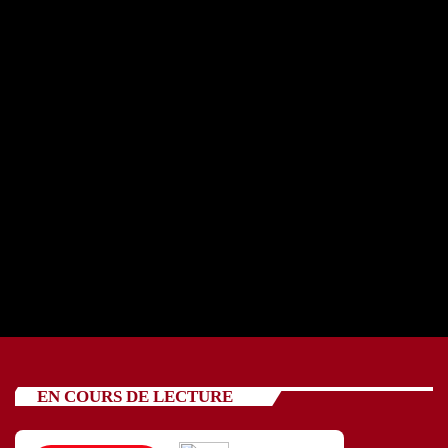
REPORTAGE OSCV avec cinq jeunes 24 07 2026
today
24/07/2026
90
EN COURS DE LECTURE